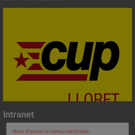
Acosta't a la CUP
Contacta'ns i treballa per fer realitat el projecte de
l'esquerra independentista i anticapitalista
CONTACTA
Intranet