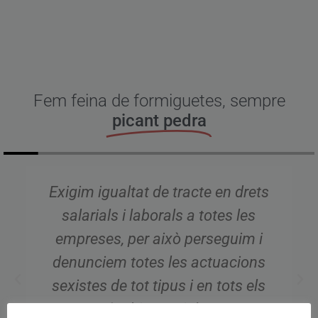
Fem feina de formiguetes, sempre
picant pedra
Exigim igualtat de tracte en drets
salarials i laborals a totes les
empreses, per això perseguim i
denunciem totes les actuacions
sexistes de tot tipus i en tots els
àmbits socials.