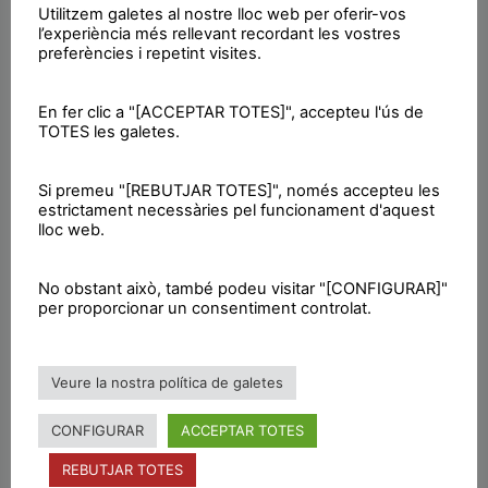
Utilitzem galetes al nostre lloc web per oferir-vos
l’experiència més rellevant recordant les vostres
preferències i repetint visites.
Lola Moncusí
Activista
En fer clic a "[ACCEPTAR TOTES]", accepteu l'ús de
TOTES les galetes.
Treball en lluites socials
Si premeu "[REBUTJAR TOTES]", només accepteu les
Projectes
estrictament necessàries pel funcionament d'aquest
lloc web.
Lluites ecoambientals
Tasques treballlades
No obstant això, també podeu visitar "[CONFIGURAR]"
per proporcionar un consentiment controlat.
Conscienciació nacional al municipi
Implantat
Veure la nostra política de galetes
Ens queda
molt per fer
CONFIGURAR
ACCEPTAR TOTES
REBUTJAR TOTES