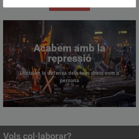
Col·labora
Acabem amb la
LA LLUITA CONTINUA
repressió
Vine i defensa els teus drets amb el nostre projecte
Lluita en la defensa dels teus drets com a
Apunta't
persona
Vols col·laborar?