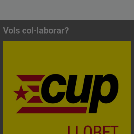
Vols col·laborar?
Acosta't a la CUP
Contacta'ns i treballa per fer realitat el projecte de
l'esquerra independentista i anticapitalista
CONTACTA