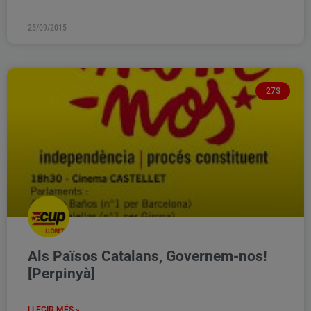
25/09/2015
27S
Als Països Catalans, Governem-nos!
[Perpinyà]
LLEGIR MÉS »