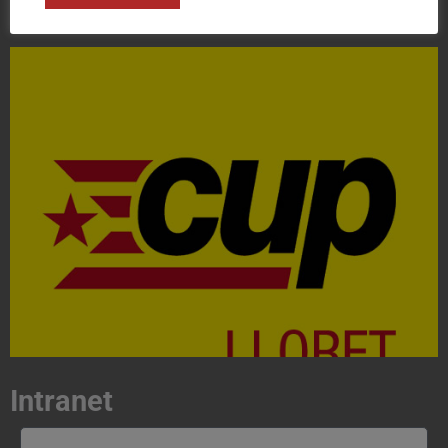
Vols col·laborar?
Acosta't a la CUP
Contacta'ns i treballa per fer realitat el projecte de
l'esquerra independentista i anticapitalista
CONTACTA
Intranet