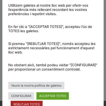
Utilitzem galetes al nostre lloc web per oferir-vos
l’experiència més rellevant recordant les vostres
preferències i repetint visites.
altre documentació
En fer clic a "[ACCEPTAR TOTES]", accepteu l'ús de
TOTES les galetes.
Si premeu "[REBUTJAR TOTES]", només accepteu les
estrictament necessàries pel funcionament d'aquest
lloc web.
No obstant això, també podeu visitar "[CONFIGURAR]"
per proporcionar un consentiment controlat.
Veure la nostra política de galetes
CONFIGURAR
ACCEPTAR TOTES
REBUTJAR TOTES