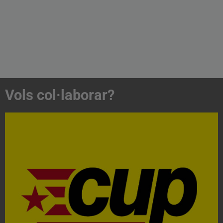
Vols col·laborar?
Acosta't a la CUP
Contacta'ns i treballa per fer realitat el projecte de
l'esquerra independentista i anticapitalista
CONTACTA