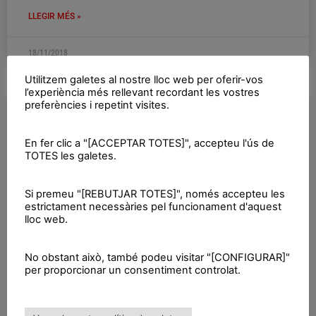
LLEGIR MÉS »
18/11/2018
Utilitzem galetes al nostre lloc web per oferir-vos
l’experiència més rellevant recordant les vostres
preferències i repetint visites.
DIADA
En fer clic a "[ACCEPTAR TOTES]", accepteu l'ús de
TOTES les galetes.
Si premeu "[REBUTJAR TOTES]", només accepteu les
estrictament necessàries pel funcionament d'aquest
lloc web.
No obstant això, també podeu visitar "[CONFIGURAR]"
per proporcionar un consentiment controlat.
25A Prenem la paraula: Pel País
Valencià, pels Països Catalans!