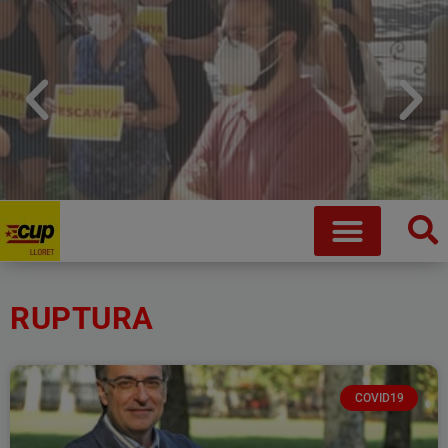
Que no ens robin la vida
Fem crida a desobeir de manera coordinada i conjunta
RUPTURA
Saber més
COVID19