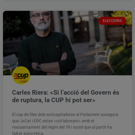
ELECCIONS
Carles Riera: «Si l’acció del Govern és
de ruptura, la CUP hi pot ser»
El cap de files dels anticapitalistes al Parlament assegura
que JxCat i ERC estan «col·laborant» amb el
reassentament del règim del 78 i sosté que al partit ha
faltat autocrítica