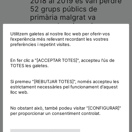
2018 al 2019 es van perdre
52 grups públics de
primària malgrat va
augmentar el nombre
d’alumnes. La lluita de la
Utilitzem galetes al nostre lloc web per oferir-vos
l’experiència més rellevant recordant les vostres
Comunitat Educativa ha
preferències i repetint visites.
aconseguit frenar algun
tancament de grups, però
En fer clic a "[ACCEPTAR TOTES]", accepteu l'ús de
és imprescindible que des
TOTES les galetes.
de les Institucions es freni
el tancament de línies i la
Si premeu "[REBUTJAR TOTES]", només accepteu les
estrictament necessàries pel funcionament d'aquest
pèrdua d’escoles rurals.
lloc web.
No obstant això, també podeu visitar "[CONFIGURAR]"
per proporcionar un consentiment controlat.
DRETS ALS DRETS
:
Regularització de les