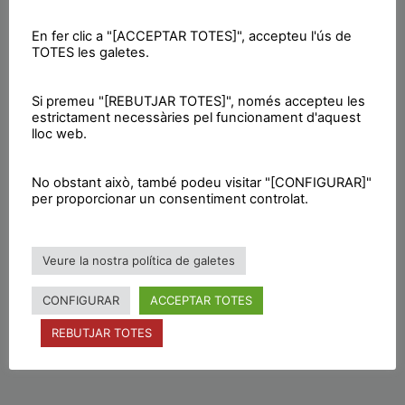
Organitzador
Hora:
12:00 - 14:00
En fer clic a "[ACCEPTAR TOTES]", accepteu l'ús de
TOTES les galetes.
Categoria
d'Esdeveniment:
Acte
Si premeu "[REBUTJAR TOTES]", només accepteu les
estrictament necessàries pel funcionament d'aquest
Etiquetes de
lloc web.
l'Esdeveniment:
acte
,
celra
,
desobediència
,
No obstant això, també podeu visitar "[CONFIGURAR]"
independència
,
ruptura
per proporcionar un consentiment controlat.
Veure la nostra política de galetes
CONFIGURAR
ACCEPTAR TOTES
REBUTJAR TOTES