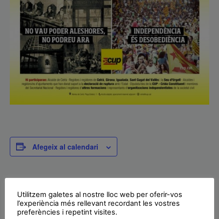
Afegeix al calendari
MOSTRA ELS DETALLS
ORGANITZADOR
Utilitzem galetes al nostre lloc web per oferir-vos
CUP
Data:
l’experiència més rellevant recordant les vostres
Visualitza el lloc web de
preferències i repetint visites.
12/12/2015