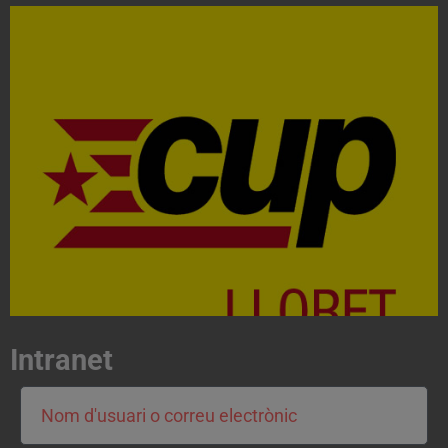
Acosta't a la CUP
Contacta'ns i treballa per fer realitat el projecte de
l'esquerra independentista i anticapitalista
CONTACTA
Intranet