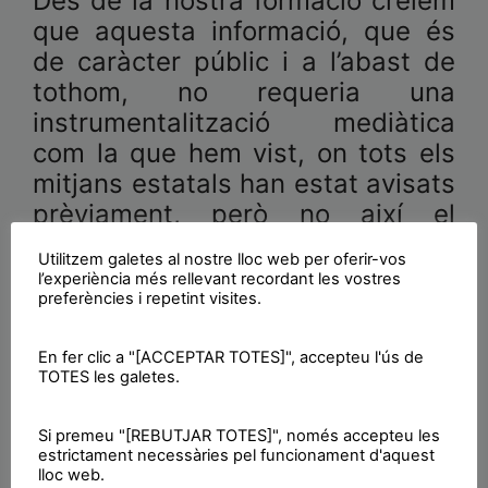
Des de la nostra formació creiem
que aquesta informació, que és
de caràcter públic i a l’abast de
tothom, no requeria una
instrumentalització mediàtica
com la que hem vist, on tots els
mitjans estatals han estat avisats
prèviament, però no així el
consistori, que se n’ha
Utilitzem galetes al nostre lloc web per oferir-vos
assabentat pels mitjans.
l’experiència més rellevant recordant les vostres
preferències i repetint visites.
Denunciem que amb un simple
tràmit administratiu o un escrit de
En fer clic a "[ACCEPTAR TOTES]", accepteu l'ús de
reclamació de l’expedient n’hi
TOTES les galetes.
hauria hagut prou per rebre la
documentació esmentada i que
Si premeu "[REBUTJAR TOTES]", només accepteu les
aquesta mediatització dóna a
estrictament necessàries pel funcionament d'aquest
lloc web.