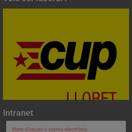
Acosta't a la CUP
Contacta'ns i treballa per fer realitat el projecte de
l'esquerra independentista i anticapitalista
CONTACTA
Intranet