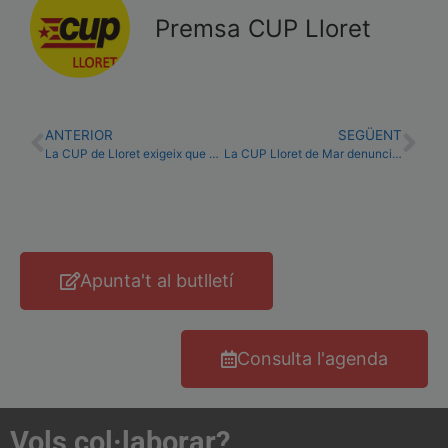
Premsa CUP Lloret
ANTERIOR
SEGÜENT
La CUP de Lloret exigeix que es retiri una distinció local a Francisco Franco
La CUP Lloret de Mar denuncia l’ús mediàtic de les accions judicials
Apunta't al butlletí
Consulta l'agenda
Vols col·laborar?