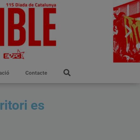
ació
Contacte
itori es