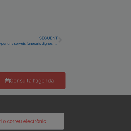
SEGÜENT
La CUP-Crida per Girona impulsa una iniciativa ciutadana «per uns serveis funeraris dignes i amb preus justos»
Consulta l'agenda