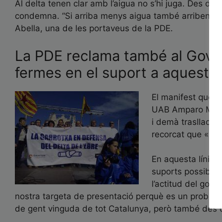
Al delta tenen clar amb l’aigua no s’hi juga. Des 
condemna. “Si arriba menys aigua també arriben men
Abella, una de les portaveus de la PDE.
La PDE reclama també al Govern
fermes en el suport a aquesta l
El manifest que ha
UAB Amparo Moreno
i demà traslladar
recorcat que «No
En aquesta línia,
suports possibles
l’actitud del gov
nostra targeta de presentació perquè es un problema
de gent vinguda de tot Catalunya, però també des d