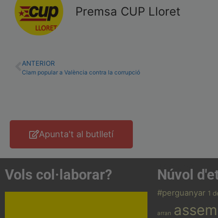
Premsa CUP Lloret
ANTERIOR
Clam popular a València contra la corrupció
Apunta't al butlletí
Tria una
Vols col·laborar?
Núvol d'e
#perguanyar
1 d
assem
arran