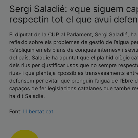
Sergi Saladié: «que siguem ca
respectin tot el que avui def
El diputat de la CUP al Parlament, Sergi Saladié, ha 
reflexió sobre els problemes de gestió de l’aigua per
«s’apliquin en els plans de conques internes» i s’evit
del país. Saladié ha apuntat que el pla hidrològic 
dels rius per «justificar usos que no sempre respect
rius» i que planteja «possibles transvasaments entr
defensem per evitar que prenguin l’aigua de l’Ebre 
capaços de fer legislacions catalanes que també re
ha dit Saladié.
Font:
Llibertat.cat