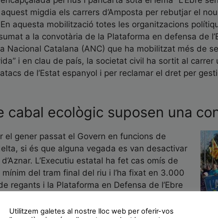
ncapçalada pel nus i pancarta sota el lema “L’Ebre sen
 aquest migdia els carrers d’Amposta per rebutjar el nou
 En aquesta mobilització totes les organitzacions polítiq
sumat a la convotària de la Plataforma en defensa de l’
a Nacional Catalana (ANC) que ha mobilitzat més de set
ida” i en clau de país, la societat civil ha sortit al carre
tacs de l’Estat espanyol i per reclamar el dret per gest
e cabal ecològic suposen una c
ar el gener passat el Govern en funcions de
elta, si és que alguna vegada es van desactivar
 d’Aznar. L’Executiu estatal ha fet cas omís de
mínim del tram final del riu i l’ha fixat en 3.000
de regants i la Plataforma en Defensa de l’Ebre
m3, en anys de sequera, i 9.907 hm3.
Utilitzem galetes al nostre lloc web per oferir-vos