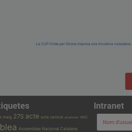
tiquetes
Intranet
acte
27S
e maig
acte central
ANC
alcemnos
blea
Assemblea Nacional Catalana