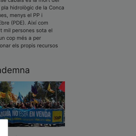
se cabals és la mort del
 pla hidrològic de la Conca
ues, menys el PP i
Ebre (PDE). Així com
 mil persones sota el
r un cop més a per
ionar els propis recursos
ondemna