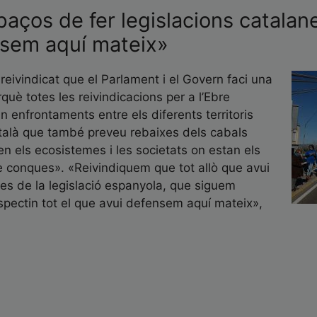
paços de fer legislacions catala
ensem aquí mateix»
reivindicat que el Parlament i el Govern faci una
què totes les reivindicacions per a l’Ebre
in enfrontaments entre els diferents territoris
català que també preveu rebaixes dels cabals
en els ecosistemes i les societats on estan els
e conques». «Reivindiquem que tot allò que avui
des de la legislació espanyola, que siguem
spectin tot el que avui defensem aquí mateix»,