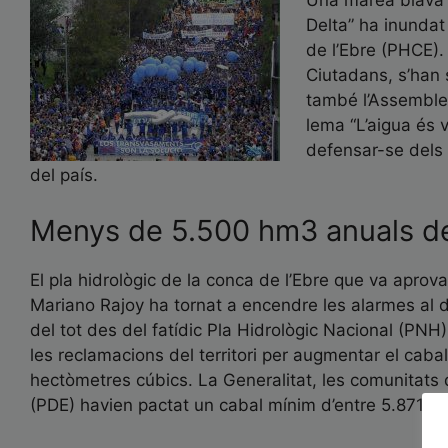
Una marea blava e
Delta” ha inundat
de l’Ebre (PHCE).
Ciutadans, s’han 
també l’Assemble
lema “L’aigua és v
defensar-se dels a
del país.
Menys de 5.500 hm3 anuals d
El pla hidrològic de la conca de l’Ebre que va aprov
Mariano Rajoy ha tornat a encendre les alarmes al d
del tot des del fatídic Pla Hidrològic Nacional (PNH)
les reclamacions del territori per augmentar el cabal 
hectòmetres cúbics. La Generalitat, les comunitats 
(PDE) havien pactat un cabal mínim d’entre 5.871 h