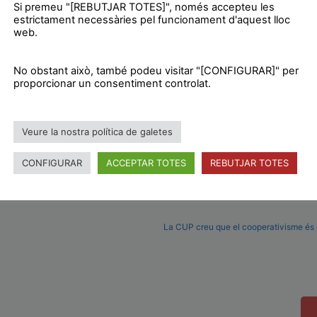
t en moments com aquests, on l’atur juvenil supera el 5
Si premeu "[REBUTJAR TOTES]", només accepteu les
estrictament necessàries pel funcionament d'aquest lloc
 ciutadans necessiten per viure i créixer amb dignitat. 
web.
tivisme que poden aplicar-se al nostre municipi per pal
 polítiques d’auteritat implantades pels nostres governan
No obstant això, també podeu visitar "[CONFIGURAR]" per
proporcionar un consentiment controlat.
Veure la nostra política de galetes
CONFIGURAR
ACCEPTAR TOTES
REBUTJAR TOTES
La CUP creu que el cooperativisme és