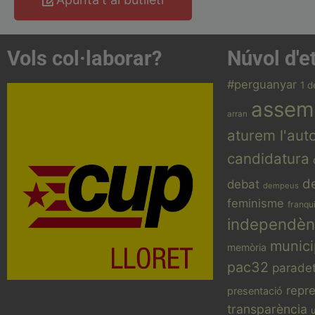
Tria una
Vols col·laborar?
Núvol d'e
#perguanyar
1 d
assem
arran
aturem l'aut
Acosta't a la CUP
candidatura
Contacta'ns i treballa per fer realitat
el projecte de l'esquerra
d
debat
dempeus
independentista i anticapitalista
feminisme
franqu
CONTACTA
independèn
munici
memòria
pac32
parade
repr
presentació
transparència