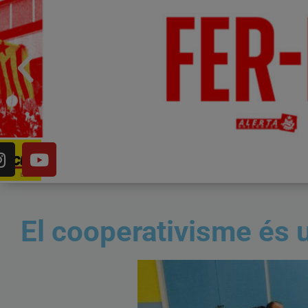
El cooperativisme és u
Que no ens robin la vida