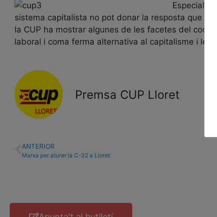
Especialmen
sistema capitalista no pot donar la resposta que els
la CUP ha mostrar algunes de les facetes del coopera
laboral i coma ferma alternativa al capitalisme i les
Premsa CUP Lloret
ANTERIOR
Marxa per aturar la C-32 a Lloret
Apunta't al butlletí