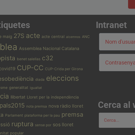
tiquetes
Intranet
acte
27S
e maig
acte central
ANC
alcemnos
blea
Assemblea Nacional Catalana
opista
c32
benet salellas
CUP-CC
covid19
CUP-Crida per Girona
eleccions
esobediència
diada
isme
generalitat
igualtat
cia
llibertat
Lloret per la independència
Cerca al
pals2015
nova ràdio lloret
nota premsa
premsa
ta
Parlament
plataforma per la pau
ruptura
essió
sos lloret
sense por
unitat popular