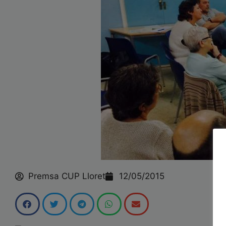
Fem crida a desobeir de manera coordinada i conjunta
Saber més
Premsa CUP Lloret
12/05/2015