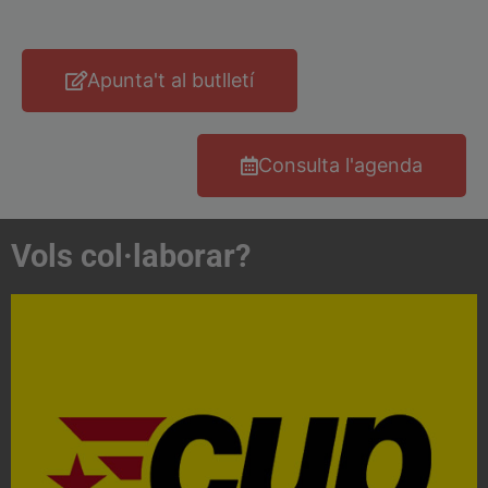
Apunta't al butlletí
Consulta l'agenda
Vols col·laborar?
Acosta't a la CUP
Contacta'ns i treballa per fer realitat el projecte de
l'esquerra independentista i anticapitalista