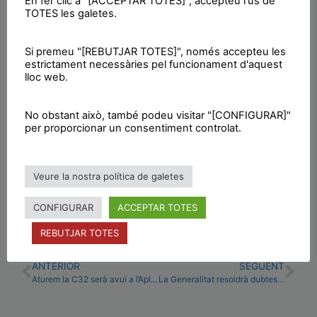
En fer clic a "[ACCEPTAR TOTES]", accepteu l'ús de
TOTES les galetes.
Si premeu "[REBUTJAR TOTES]", només accepteu les
Imatge: ELS CINC PRIMERS DE LA LLISTA |
estrictament necessàries pel funcionament d'aquest
lloc web.
FONT: LLIBERTAT.CAT
Font:
Nova Ràdio Lloret
No obstant això, també podeu visitar "[CONFIGURAR]"
per proporcionar un consentiment controlat.
Veure la nostra política de galetes
Premsa CUP Lloret
CONFIGURAR
ACCEPTAR TOTES
REBUTJAR TOTES
ANTERIOR
SEGÜENT
Aturem la C32 serà avui a l’Aplec del Vilar
La Generalitat resoldrà dubtes sobre l’autopista aquest dijous