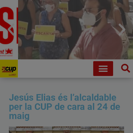
Jesús Elias és l’alcaldable
per la CUP de cara al 24 de
Que no ens robin la vida
maig
Fem crida a desobeir de manera coordinada i conjunta