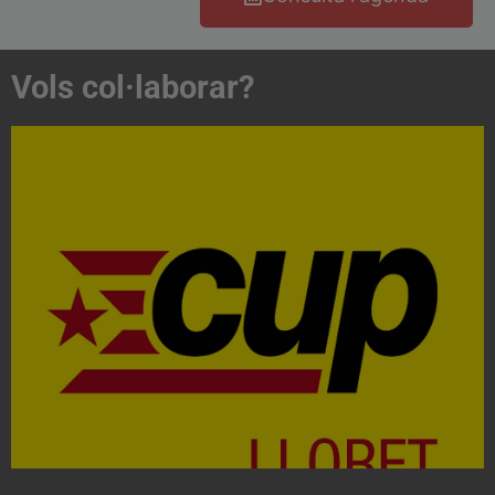
Vols col·laborar?
Acosta't a la CUP
Contacta'ns i treballa per fer realitat el projecte de
l'esquerra independentista i anticapitalista
CONTACTA