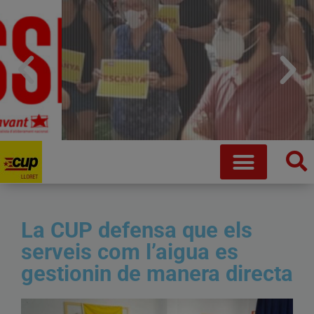
La CUP defensa que els
serveis com l’aigua es
Que no ens robin la vida
gestionin de manera directa
Fem crida a desobeir de manera coordinada i conjunta