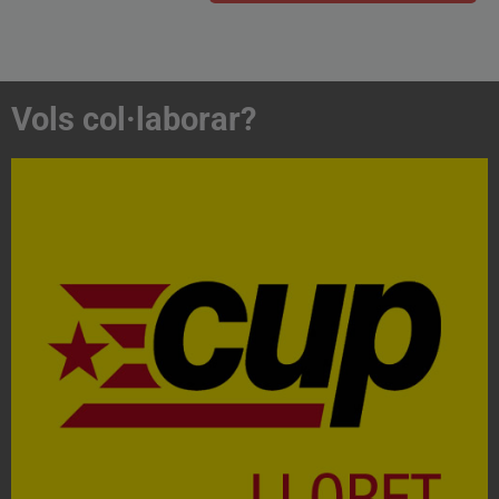
Vols col·laborar?
Acosta't a la CUP
Contacta'ns i treballa per fer realitat el projecte de
l'esquerra independentista i anticapitalista
CONTACTA