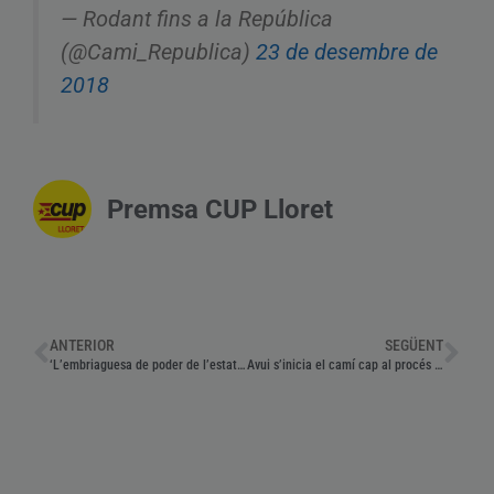
— Rodant fins a la República
(@Cami_Republica)
23 de desembre de
2018
Premsa CUP Lloret
ANTERIOR
SEGÜENT
‘L’embriaguesa de poder de l’estat no li deixa veure el risc en què es troba’
Avui s’inicia el camí cap al procés judicial que ens jutjarà a totes