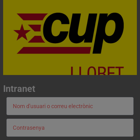
Acosta't a la CUP
Contacta'ns i treballa per fer realitat el projecte de
l'esquerra independentista i anticapitalista
CONTACTA
Intranet