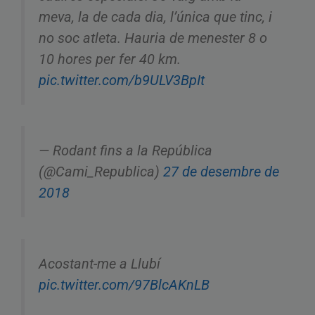
meva, la de cada dia, l’única que tinc, i
no soc atleta. Hauria de menester 8 o
10 hores per fer 40 km.
pic.twitter.com/b9ULV3BpIt
— Rodant fins a la República
(@Cami_Republica)
27 de desembre de
2018
Acostant-me a Llubí
pic.twitter.com/97BlcAKnLB