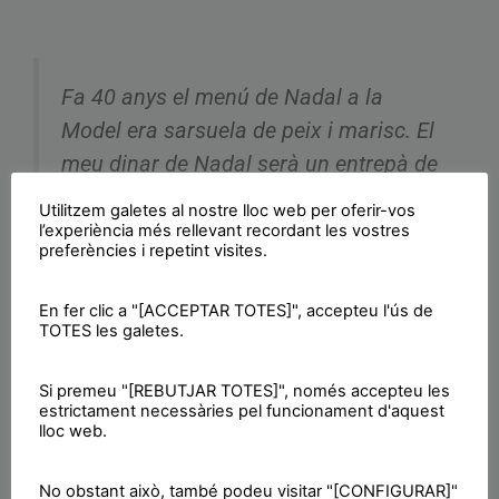
Fa 40 anys el menú de Nadal a la
Model era sarsuela de peix i marisc. El
meu dinar de Nadal serà un entrepà de
xorís i una poma, molt més bo que cap
Utilitzem galetes al nostre lloc web per oferir-vos
sarsuela dins de la presó.
l’experiència més rellevant recordant les vostres
preferències i repetint visites.
pic.twitter.com/SDpCH5jqvS
En fer clic a "[ACCEPTAR TOTES]", accepteu l'ús de
— Rodant fins a la República
TOTES les galetes.
(@Cami_Republica)
25 de desembre de
Si premeu "[REBUTJAR TOTES]", només accepteu les
2018
estrictament necessàries pel funcionament d'aquest
lloc web.
No obstant això, també podeu visitar "[CONFIGURAR]"