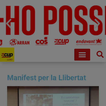
Manifest per la Llibertat
Que no ens robin la vida
Fem crida a desobeir de manera coordinada i conjunta