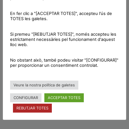
denota que tenien clau plebiscitària”.
En fer clic a "[ACCEPTAR TOTES]", accepteu l'ús de
Font:
Nova Ràdio Lloret
TOTES les galetes.
Imatge: Lloret.cat
Si premeu "[REBUTJAR TOTES]", només accepteu les
estrictament necessàries pel funcionament d'aquest
lloc web.
Premsa CUP Lloret
No obstant això, també podeu visitar "[CONFIGURAR]"
per proporcionar un consentiment controlat.
Veure la nostra política de galetes
ANTERIOR
SEGÜENT
Actes de la CUP-CC a diversos indrets dels Països Catalans durant la «jornada de reflexió»
Majoria absoluta de les forces independentistes, amb rècord de participació a Catalunya
CONFIGURAR
ACCEPTAR TOTES
REBUTJAR TOTES