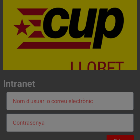
Acosta't a la CUP
Contacta'ns i treballa per fer realitat el projecte de
l'esquerra independentista i anticapitalista
CONTACTA
Intranet