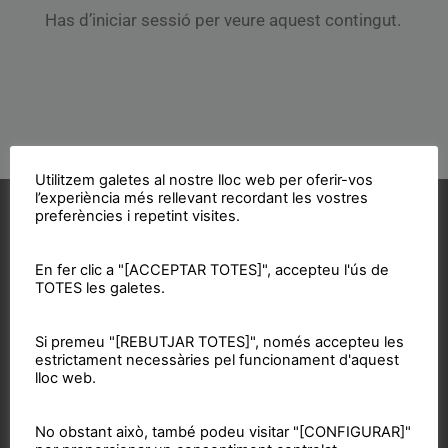
Has d’iniciar sessió per veure aquest contingut.
Utilitzem galetes al nostre lloc web per oferir-vos
l’experiència més rellevant recordant les vostres
Vols col·laborar?
preferències i repetint visites.
En fer clic a "[ACCEPTAR TOTES]", accepteu l'ús de
TOTES les galetes.
Si premeu "[REBUTJAR TOTES]", només accepteu les
Acosta't a la CUP
estrictament necessàries pel funcionament d'aquest
lloc web.
Contacta'ns i treballa per fer realitat el projecte de
l'esquerra independentista i anticapitalista
No obstant això, també podeu visitar "[CONFIGURAR]"
CONTACTA