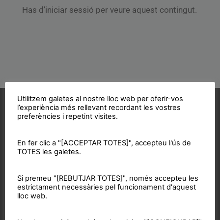
Has d’iniciar sessió per veure aquest contingut.
Utilitzem galetes al nostre lloc web per oferir-vos
Vols col·laborar?
l’experiència més rellevant recordant les vostres
preferències i repetint visites.
En fer clic a "[ACCEPTAR TOTES]", accepteu l'ús de
TOTES les galetes.
Acosta't a la CUP
Si premeu "[REBUTJAR TOTES]", només accepteu les
estrictament necessàries pel funcionament d'aquest
Contacta'ns i treballa per fer realitat el projecte de
lloc web.
l'esquerra independentista i anticapitalista
CONTACTA