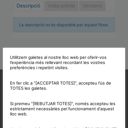
Descripció
Vista prèvia
Versions
La descripció no és disponible per aquest fitxer.
Utilitzem galetes al nostre lloc web per oferir-vos
l’experiència més rellevant recordant les vostres
preferències i repetint visites.
Vols col·laborar?
En fer clic a "[ACCEPTAR TOTES]", accepteu l'ús de
TOTES les galetes.
Si premeu "[REBUTJAR TOTES]", només accepteu les
estrictament necessàries pel funcionament d'aquest
lloc web.
Acosta't a la CUP