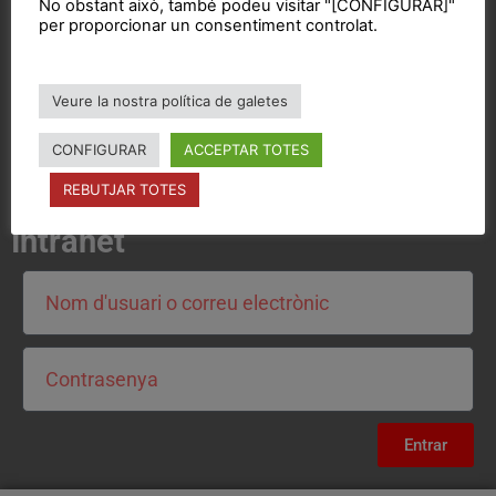
Contacta'ns i treballa per fer realitat el projecte de
No obstant això, també podeu visitar "[CONFIGURAR]"
l'esquerra independentista i anticapitalista
per proporcionar un consentiment controlat.
CONTACTA
Veure la nostra política de galetes
CONFIGURAR
ACCEPTAR TOTES
REBUTJAR TOTES
Intranet
Entrar