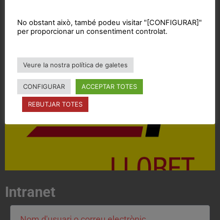
Vols col·laborar?
No obstant això, també podeu visitar "[CONFIGURAR]"
per proporcionar un consentiment controlat.
Veure la nostra política de galetes
Acosta't a la CUP
Contacta'ns i treballa per fer realitat el projecte de
CONFIGURAR
ACCEPTAR TOTES
l'esquerra independentista i anticapitalista
REBUTJAR TOTES
CONTACTA
Intranet