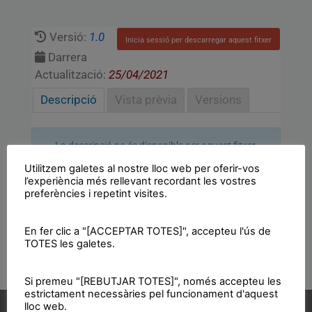
Versió:
1.0
Inicia sessió per descarregar aquest fitxer
Darrera
Actualització:
25/04/2021
Descripció
Vista prèvia
Versions
La descripció no és disponible per aquest fitxer.
Utilitzem galetes al nostre lloc web per oferir-vos
l’experiència més rellevant recordant les vostres
preferències i repetint visites.
En fer clic a "[ACCEPTAR TOTES]", accepteu l'ús de
TOTES les galetes.
Si premeu "[REBUTJAR TOTES]", només accepteu les
estrictament necessàries pel funcionament d'aquest
lloc web.