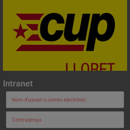
Acosta't a la CUP
Contacta'ns i treballa per fer realitat el projecte de
l'esquerra independentista i anticapitalista
CONTACTA
Intranet