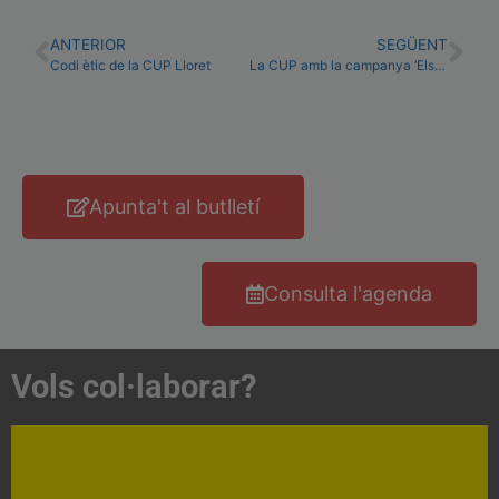
ANTERIOR
SEGÜENT
Codi ètic de la CUP Lloret
La CUP amb la campanya ‘Els ajuntaments per la independència’
Apunta't al butlletí
Consulta l'agenda
Vols col·laborar?