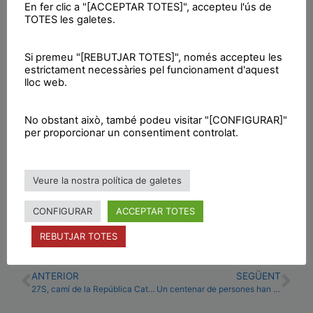
En fer clic a "[ACCEPTAR TOTES]", accepteu l'ús de
Mentrestant la plataforma contrària al projecte,
TOTES les galetes.
Aturem la C-32, té pendent reunir-se amb el
govern local a fi d’exposar i defensar les
Si premeu "[REBUTJAR TOTES]", només accepteu les
estrictament necessàries pel funcionament d'aquest
alternatives a l’autopista.
lloc web.
Font:
Nova Ràdio Lloret
No obstant això, també podeu visitar "[CONFIGURAR]"
Imatge: Sant Vila | Font:ARA
per proporcionar un consentiment controlat.
Veure la nostra política de galetes
Premsa CUP Lloret
CONFIGURAR
ACCEPTAR TOTES
REBUTJAR TOTES
ANTERIOR
SEGÜENT
27S, camí de la República Catalana
Un centenar de persones han donat suport, a Lloret, a Mas, Ortega i Rigau