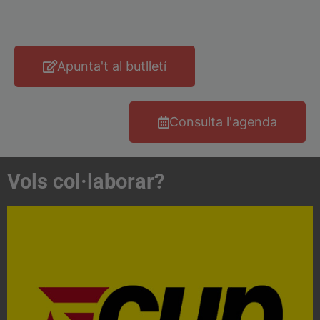
Apunta't al butlletí
Consulta l'agenda
Vols col·laborar?
Acosta't a la CUP
Contacta'ns i treballa per fer realitat el projecte de
l'esquerra independentista i anticapitalista