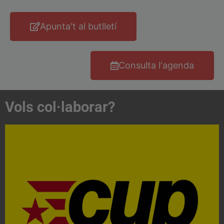
Apunta't al butlletí
Consulta l'agenda
Vols col·laborar?
Acosta't a la CUP
Contacta'ns i treballa per fer realitat el projecte de
l'esquerra independentista i anticapitalista
CONTACTA