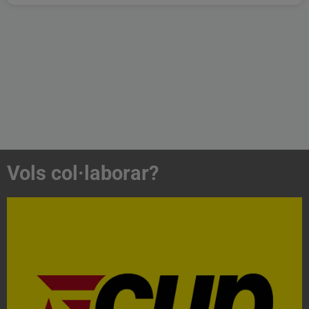
Vols col·laborar?
Acosta't a la CUP
Contacta'ns i treballa per fer realitat el projecte de
l'esquerra independentista i anticapitalista