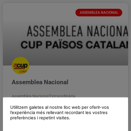
ASSEMBLEA NACIONAL
Assemblea Nacional
Assemblea Nacional Extraordinària
Utilitzem galetes al nostre lloc web per oferir-vos
LLEGIR MÉS »
l’experiència més rellevant recordant les vostres
preferències i repetint visites.
21/10/2018