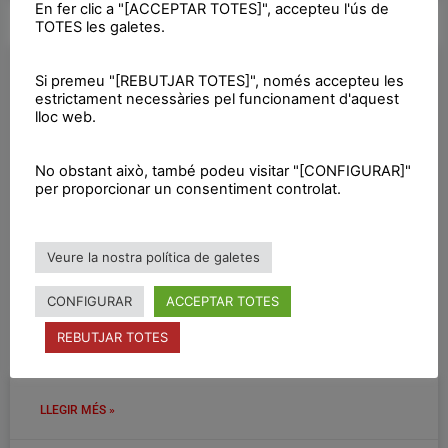
En fer clic a "[ACCEPTAR TOTES]", accepteu l'ús de
TOTES les galetes.
ASSEMBLEA NACIONAL
Si premeu "[REBUTJAR TOTES]", només accepteu les
estrictament necessàries pel funcionament d'aquest
lloc web.
No obstant això, també podeu visitar "[CONFIGURAR]"
per proporcionar un consentiment controlat.
Veure la nostra política de galetes
CONFIGURAR
ACCEPTAR TOTES
Assemblea Nacional
REBUTJAR TOTES
Assemblea Nacional Estratègica
LLEGIR MÉS »