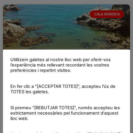
CALA MORISCA
Utilitzem galetes al nostre lloc web per oferir-vos
l’experiència més rellevant recordant les vostres
preferències i repetint visites.
SOS Costa Brava acusa la batllessa de
En fer clic a "[ACCEPTAR TOTES]", accepteu l'ús de
Tossa «d’amagar» informació sobre
TOTES les galetes.
Cala Morisca
Si premeu "[REBUTJAR TOTES]", només accepteu les
estrictament necessàries pel funcionament d'aquest
La plataforma ecologista assegura que presentarà
lloc web.
al·legacions al projecte que preveu construir una
urbanització amb unes 70 cases noves La plataforma SOS
Costa Brava assegura que l’alcaldessa de Tossa de