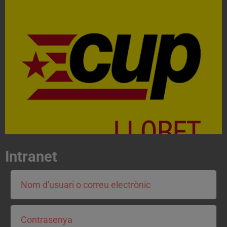
Acosta't a la CUP
Contacta'ns i treballa per fer realitat el projecte de
l'esquerra independentista i anticapitalista
CONTACTA
Intranet