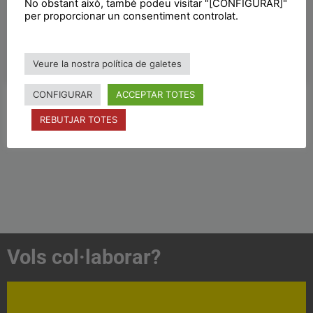
No obstant això, també podeu visitar "[CONFIGURAR]"
per proporcionar un consentiment controlat.
LLEGIR MÉS »
Veure la nostra política de galetes
09/12/2018
CONFIGURAR
ACCEPTAR TOTES
REBUTJAR TOTES
Vols col·laborar?