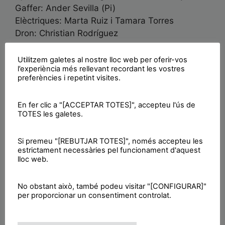
Gaffer: Ander Sevilla (Pi)
Elèctriques: Marta Ruiz i Tamara Torres
Dron: Christian Rodríguez
Direcció d’art: Jessica Lanzas
Utilitzem galetes al nostre lloc web per oferir-vos
l’experiència més rellevant recordant les vostres
Maquillatge: Anna Chaves i Claudia Effio
preferències i repetint visites.
Vestuari: Carla Garvi
En fer clic a "[ACCEPTAR TOTES]", accepteu l'ús de
Lletra: Antsy, Halfy & Decca
TOTES les galetes.
Instrumental: SHZ BEATZ
Grabació i masterització: C2
Si premeu "[REBUTJAR TOTES]", només accepteu les
estrictament necessàries pel funcionament d'aquest
Edició i color grading: Christian Rodríguez
lloc web.
FX i grafismes: Ander Sevilla (Pi)
No obstant això, també podeu visitar "[CONFIGURAR]"
per proporcionar un consentiment controlat.
Storyboard: Irene Marcos (Yrenne)
Script: Marie Wuyts