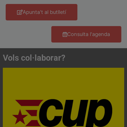
Apunta't al butlletí
Consulta l'agenda
Vols col·laborar?
Acosta't a la CUP
Contacta'ns i treballa per fer realitat el projecte de
l'esquerra independentista i anticapitalista
CONTACTA