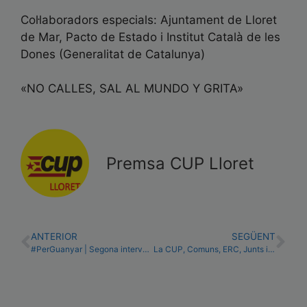
Col·laboradors especials: Ajuntament de Lloret
de Mar, Pacto de Estado i Institut Català de les
Dones (Generalitat de Catalunya)
«NO CALLES, SAL AL MUNDO Y GRITA»
Premsa CUP Lloret
ANTERIOR
SEGÜENT
#PerGuanyar | Segona intervenció
La CUP, Comuns, ERC, Junts i PSC acorden un decàleg de mesures per garantir la democràcia, els drets i la diversitat al Parlament