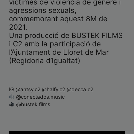
víctimes de violència de gènere i
agressions sexuals,
commemorant aquest 8M de
2021.
Una producció de BUSTEK FILMS
i C2 amb la participació de
l’Ajuntament de Lloret de Mar
(Regidoria d’Igualtat)
IG @antsy.c2 @halfy.c2 @decca.c2
@conectados.music
@bustek.films