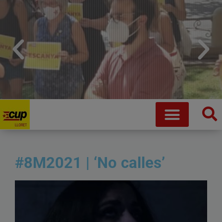
Que no ens robin la vida
Fem crida a desobeir de manera coordinada i conjunta
#8M2021 | ‘No calles’
Saber més