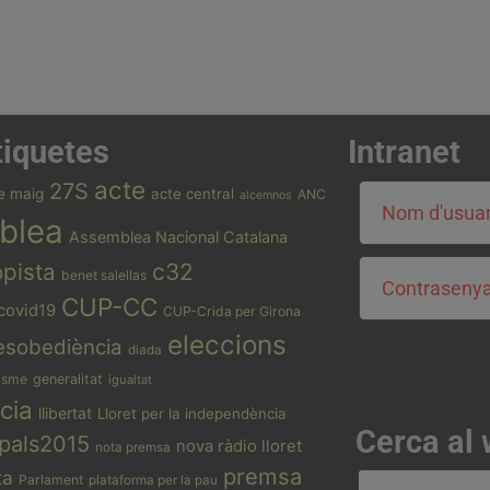
tiquetes
Intranet
acte
27S
e maig
acte central
ANC
alcemnos
blea
Assemblea Nacional Catalana
opista
c32
benet salellas
CUP-CC
covid19
CUP-Crida per Girona
eleccions
esobediència
diada
isme
generalitat
igualtat
cia
llibertat
Lloret per la independència
Cerca al
pals2015
nova ràdio lloret
nota premsa
premsa
ta
Parlament
plataforma per la pau