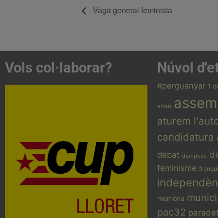
Vaga general feminista
Tria una
Vols col·laborar?
Núvol d'e
#perguanyar
1 d
assem
arran
aturem l'aut
Acosta't a la CUP
candidatura
Contacta'ns i treballa per fer realitat
el projecte de l'esquerra
d
debat
dempeus
independentista i anticapitalista
feminisme
franqu
CONTACTA
independèn
munici
memòria
pac32
parade