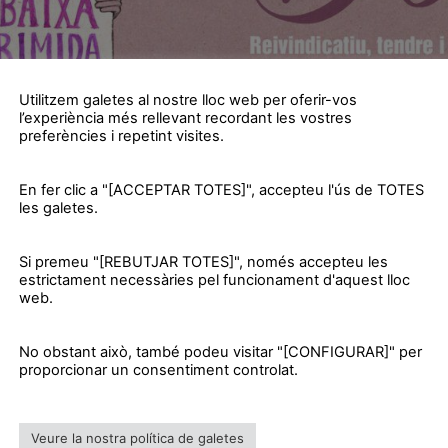
Utilitzem galetes al nostre lloc web per oferir-vos
l’experiència més rellevant recordant les vostres
preferències i repetint visites.
En fer clic a "[ACCEPTAR TOTES]", accepteu l'ús de TOTES
les galetes.
Si premeu "[REBUTJAR TOTES]", només accepteu les
estrictament necessàries pel funcionament d'aquest lloc
web.
No obstant això, també podeu visitar "[CONFIGURAR]" per
proporcionar un consentiment controlat.
Veure la nostra política de galetes
ional de la Dona