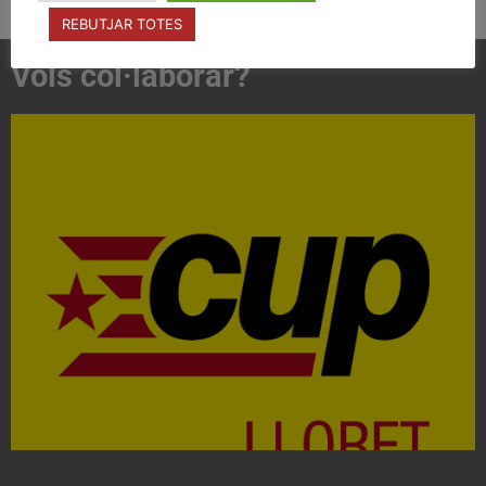
REBUTJAR TOTES
Vols col·laborar?
Acosta't a la CUP
Contacta'ns i treballa per fer realitat el projecte de
l'esquerra independentista i anticapitalista
CONTACTA