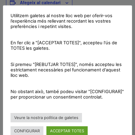
Afegeix al calendari
Utilitzem galetes al nostre lloc web per oferir-vos
l’experiència més rellevant recordant les vostres
preferències i repetint visites.
MOSTRA ELS DETALLS
ORGANITZADOR
CUP
Data:
Visualitza el lloc web de
En fer clic a "[ACCEPTAR TOTES]", accepteu l'ús de
08/03/2019
Organitzador
TOTES les galetes.
Categoria
d'Esdeveniment:
Si premeu "[REBUTJAR TOTES]", només accepteu les
Vaga
estrictament necessàries pel funcionament d'aquest
Etiquetes de
lloc web.
l'Esdeveniment:
igualtat
No obstant això, també podeu visitar "[CONFIGURAR]"
RECINTE
per proporcionar un consentiment controlat.
PAÏSOS CATALANS
Davant el lloc de treball
Barcelonès
Països Catalans
Veure la nostra política de galetes
Presentació Itinerari de dones
Acte literari per les dones
CONFIGURAR
ACCEPTAR TOTES