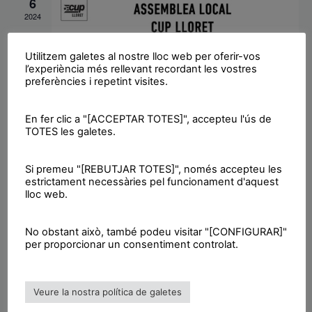
a
6
a
s
a
2024
l
l
.
d
i
i
e
Utilitzem galetes al nostre lloc web per oferir-vos
t
c
l’experiència més rellevant recordant les vostres
v
06/11/2024 @ 20:00
-
21:30
z
preferències i repetint visites.
e
Assemblea Local
e
a
r
En fer clic a "[ACCEPTAR TOTES]", accepteu l'ús de
El Puntet
Avinguda Vidreres 58, Lloret de Mar
c
n
TOTES les galetes.
c
i
i
OCT.
a
o
9
m
Si premeu "[REBUTJAR TOTES]", només accepteu les
2024
d
n
estrictament necessàries pel funcionament d'aquest
e
lloc web.
s
'
n
E
E
No obstant això, també podeu visitar "[CONFIGURAR]"
t
s
09/10/2024 @ 20:00
-
21:30
per proporcionar un consentiment controlat.
s
s
d
Assemblea Local
d
e
El Puntet
Avinguda Vidreres 58, Lloret de Mar
e
Veure la nostra política de galetes
v