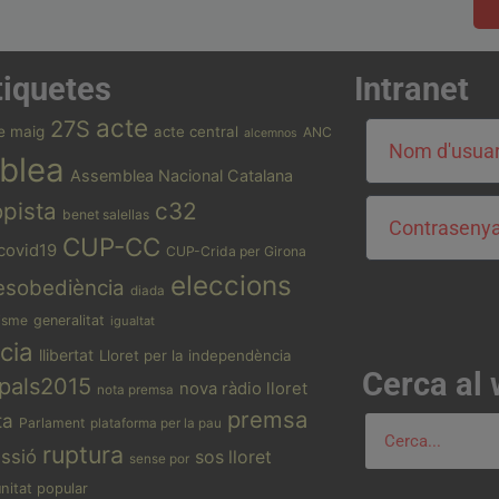
tiquetes
Intranet
acte
27S
e maig
acte central
ANC
alcemnos
blea
Assemblea Nacional Catalana
opista
c32
benet salellas
CUP-CC
covid19
CUP-Crida per Girona
eleccions
esobediència
diada
isme
generalitat
igualtat
cia
llibertat
Lloret per la independència
Cerca al
pals2015
nova ràdio lloret
nota premsa
premsa
ta
Parlament
plataforma per la pau
ruptura
essió
sos lloret
sense por
unitat popular