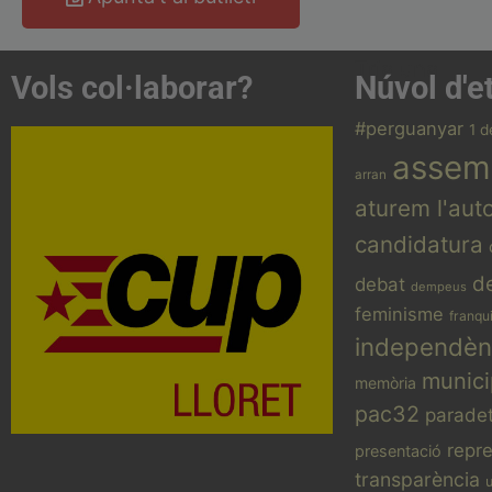
Tria una
Vols col·laborar?
Núvol d'e
#perguanyar
1 d
assem
arran
aturem l'aut
Acosta't a la CUP
candidatura
Contacta'ns i treballa per fer realitat
el projecte de l'esquerra
d
debat
dempeus
independentista i anticapitalista
feminisme
franqu
CONTACTA
independèn
munici
memòria
pac32
parade
repr
presentació
transparència