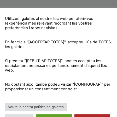
i el procés independentista ha de servir per sortir de la 
Utilitzem galetes al nostre lloc web per oferir-vos
sta de la CUP per Girona, que ha fet campanya a la plaç
l’experiència més rellevant recordant les vostres
asio Pulido, i el portaveu de la CUP a Lloret, Andreu Es
preferències i repetint visites.
explicat que la CUP proposa un “pla de xoc” que marqui c
En fer clic a "[ACCEPTAR TOTES]", accepteu l'ús de TOTES
 l’accés de tothom a l’habitatge, convertir l’energia en u
les galetes.
a, el gas i l’electricitat, i que es faci una tributació so
obre la gent que treballa”.
Si premeu "[REBUTJAR TOTES]", només accepteu les
estrictament necessàries pel funcionament d'aquest lloc
web.
 posi per davant de tot els interessos dels bancs i, per e
 9.000.000.000 d’euros, al pagament del deute públic.
No obstant això, també podeu visitar "[CONFIGURAR]" per
proporcionar un consentiment controlat.
 Madrid i hi va viure la seva infantesa i adolescència, ha
Veure la nostra política de galetes
aules i ha parlat amb els assistents que han volgut fer l