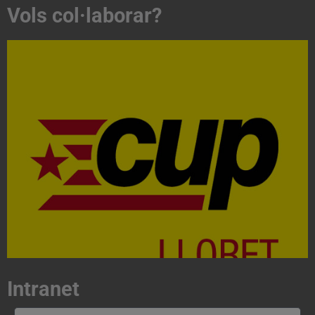
Vols col·laborar?
Acosta't a la CUP
Contacta'ns i treballa per fer realitat el projecte de
l'esquerra independentista i anticapitalista
CONTACTA
Intranet