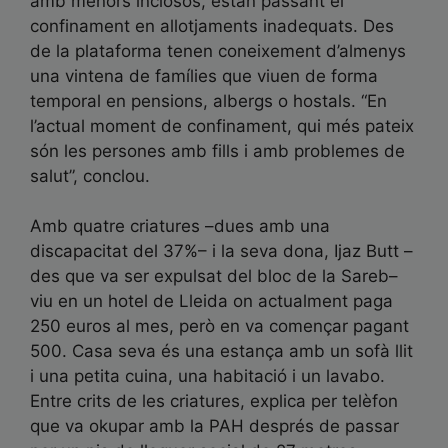
amb menors inclosos, estan passant el
confinament en allotjaments inadequats. Des
de la plataforma tenen coneixement d’almenys
una vintena de famílies que viuen de forma
temporal en pensions, albergs o hostals. “En
l’actual moment de confinament, qui més pateix
són les persones amb fills i amb problemes de
salut”, conclou.
Amb quatre criatures –dues amb una
discapacitat del 37%– i la seva dona, Ijaz Butt –
des que va ser expulsat del bloc de la Sareb–
viu en un hotel de Lleida on actualment paga
250 euros al mes, però en va començar pagant
500. Casa seva és una estança amb un sofà llit
i una petita cuina, una habitació i un lavabo.
Entre crits de les criatures, explica per telèfon
que va okupar amb la PAH després de passar