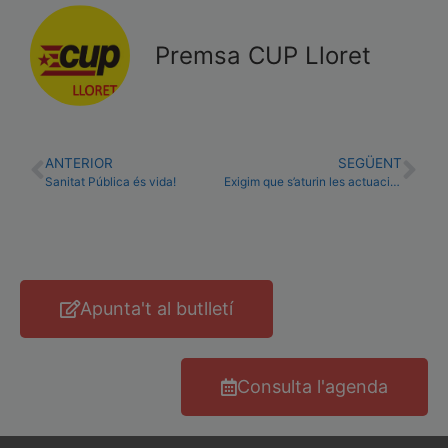
Premsa CUP Lloret
ANTERIOR
SEGÜENT
Sanitat Pública és vida!
Exigim que s’aturin les actuacions policials racistes
Apunta't al butlletí
Consulta l'agenda