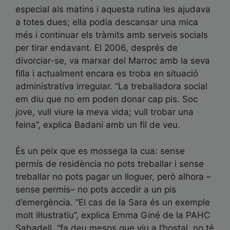
especial als matins i aquesta rutina les ajudava
a totes dues; ella podia descansar una mica
més i continuar els tràmits amb serveis socials
per tirar endavant. El 2006, després de
divorciar-se, va marxar del Marroc amb la seva
filla i actualment encara es troba en situació
administrativa irregular. “La treballadora social
em diu que no em poden donar cap pis. Soc
jove, vull viure la meva vida; vull trobar una
feina”, explica Badani amb un fil de veu.
És un peix que es mossega la cua: sense
permís de residència no pots treballar i sense
treballar no pots pagar un lloguer, però alhora –
sense permís– no pots accedir a un pis
d’emergència. “El cas de la Sara és un exemple
molt il·lustratiu”, explica Emma Giné de la PAHC
Sabadell, “fa deu mesos que viu a l’hostal, no té