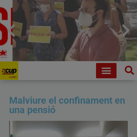
Que no ens robin la vida
Malviure el confinament en
una pensió
Fem crida a desobeir de manera coordinada i conjunta
Saber més