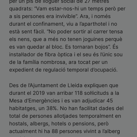
per un pis de lloguer social de 27 metres
quadrats: “Vam estar-nos-hi un temps però per
a sis persones era invivible”. Ara, i només
durant el confinament, viu a l’aparthotel i no
està sent fàcil. “No poder sortir al carrer tensa
els nens, que a més no tenen joguines perquè
es van quedar al bloc. Es tornaran bojos”. És
instal·lador de fibra òptica i el seu és l’únic sou
de la família nombrosa, ara tocat per un
expedient de regulació temporal d’ocupació.
Des de l’Ajuntament de Lleida expliquen que
durant el 2019 van arribar 118 sol·licituds a la
Mesa d’Emergències i es van adjudicar 45
habitatges, un 38%. No han facilitat dades del
total de persones allotjades temporalment en
hostals, albergs, hotels o pensions, però
actualment hi ha 88 persones vivint a l’alberg