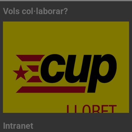
Vols col·laborar?
Acosta't a la CUP
Contacta'ns i treballa per fer realitat el projecte de
l'esquerra independentista i anticapitalista
CONTACTA
Intranet