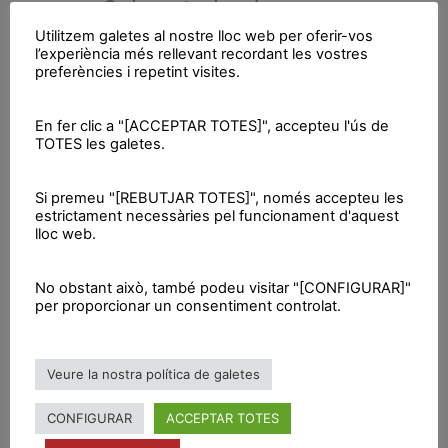
Cal controlar de manera
100% pública la indústria
Utilitzem galetes al nostre lloc web per oferir-vos
l’experiència més rellevant recordant les vostres
farmacèutica per garantir
preferències i repetint visites.
protocols, gratuïtat pel que fa
a la recerca i
En fer clic a "[ACCEPTAR TOTES]", accepteu l'ús de
TOTES les galetes.
desenvolupament de nous
fàrmacs, tractaments i
Si premeu "[REBUTJAR TOTES]", només accepteu les
possibles vacunes.
estrictament necessàries pel funcionament d'aquest
lloc web.
Per una salut al servei de les
No obstant això, també podeu visitar "[CONFIGURAR]"
persones 100% pública i
per proporcionar un consentiment controlat.
universal
Privatitzar i retallar la sanitat,
Veure la nostra política de galetes
mata. No podem permetre que
CONFIGURAR
ACCEPTAR TOTES
ens retallin més la vida!