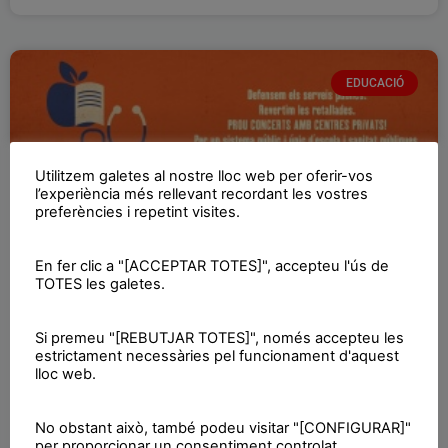
EDUCACIÓ
Utilitzem galetes al nostre lloc web per oferir-vos
l’experiència més rellevant recordant les vostres
preferències i repetint visites.
En fer clic a "[ACCEPTAR TOTES]", accepteu l'ús de
TOTES les galetes.
VAGA al sector públic
Si premeu "[REBUTJAR TOTES]", només accepteu les
estrictament necessàries pel funcionament d'aquest
Defensem els serveis públics. Revertim les retallades. PROU
lloc web.
CONCERTS AMB CENTRES PRIVATS! Per un sistema públic i
únic d’escola i sanitat públiques.
No obstant això, també podeu visitar "[CONFIGURAR]"
per proporcionar un consentiment controlat.