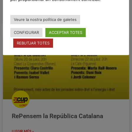
LLEGIR MÉS »
Veure la nostra política de galetes
22/11/2018
CONFIGURAR
ACCEPTAR TOTES
REBUTJAR TOTES
27S
RePensem la República Catalana
LLEGIR MÉS »