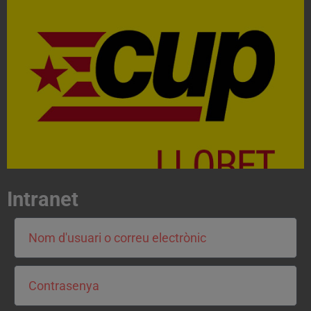
Acosta't a la CUP
Contacta'ns i treballa per fer realitat el projecte de
l'esquerra independentista i anticapitalista
CONTACTA
Intranet