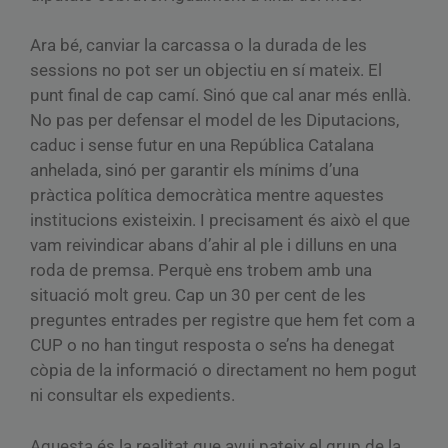
Ara bé, canviar la carcassa o la durada de les
sessions no pot ser un objectiu en sí mateix. El
punt final de cap camí. Sinó que cal anar més enllà.
No pas per defensar el model de les Diputacions,
caduc i sense futur en una República Catalana
anhelada, sinó per garantir els mínims d’una
pràctica política democràtica mentre aquestes
institucions existeixin. I precisament és això el que
vam reivindicar abans d’ahir al ple i dilluns en una
roda de premsa. Perquè ens trobem amb una
situació molt greu. Cap un 30 per cent de les
preguntes entrades per registre que hem fet com a
CUP o no han tingut resposta o se’ns ha denegat
còpia de la informació o directament no hem pogut
ni consultar els expedients.
Aquesta és la realitat que avui pateix el grup de la