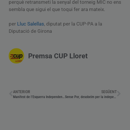
perquè retransmeti la senyal del torneig MIC no ens
sembla que sigui el que toqui fer ara mateix.
per
Lluc Salellas
, diputat per la CUP-PA a la
Diputació de Girona
Premsa CUP Lloret
ANTERIOR
SEGÜENT
Manifest de l’Esquerra Independentista per la diada del 25 d’abril del País Valencià
Sense Por, desobeïm per la independència