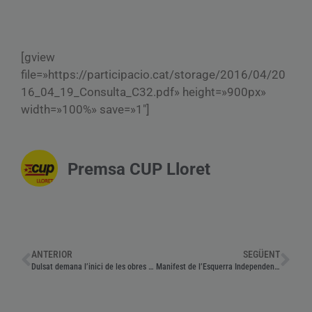
[gview
file=»https://participacio.cat/storage/2016/04/20
16_04_19_Consulta_C32.pdf» height=»900px»
width=»100%» save=»1″]
Premsa CUP Lloret
ANTERIOR
SEGÜENT
Dulsat demana l’inici de les obres de la C-32 fins a Lloret
Manifest de l’Esquerra Independentista per la diada del 25 d’abril del País Valencià