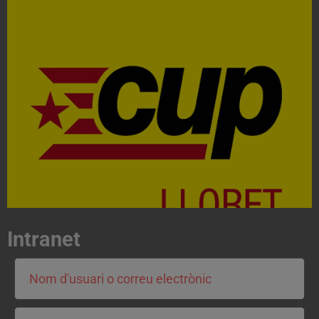
Acosta't a la CUP
Contacta'ns i treballa per fer realitat el projecte de
l'esquerra independentista i anticapitalista
CONTACTA
Intranet